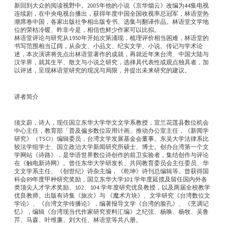
新回到大众的阅读视野中。2005年他的小说《京华烟云》改编为44集电视
连续剧，在中央电视台播出，获得年度中国全国收视率总冠军，林语堂热
潮席卷中国，各家出版社争相出版专书、选集与翻译作品。林语堂文学地
位的荣枯冷暖、昨非今是，相信也鲜少作家可以比拟。
林语堂评论与研究从1930年开始次第涌现，梳理评价相当困难，林语堂的
书写范围相当辽阔，从杂文、小品文、纪实文学、小说、传记与学术论
述，本次演讲将先点出林语堂著作的成就，再就近年来台湾、中国大陆与
汉学界，就其生平、散文与小说之研究，选择具代表性或观点独具者，加
以评述，呈现林语堂研究的现况与局限，并提出未来研究的建议。
讲者简介
须文蔚，诗人，现任国立东华大学华文文学系教授，宜兰花莲县数位机会
中心主任，教育部「普及偏乡数位应用计画」推动办公室主任，《新闻学
研究》（TSCI）编辑委员，台湾文学发展基金会董事。东吴大学法律系比
较法学组学士、国立政治大学新闻研究所硕士、博士。创办台湾第一个文
学网站《诗路》，是华语世界数位诗创作的前卫实验者，集结创作与评论
在《触电新诗网》。曾任东华大学研发长、共同教育委员会主任委员、华
文文学系主任、《创世纪》诗杂主编，《乾坤》诗刊总编辑等。曾获得国
科会89年度甲种研究奖励，国立东华大学101 学年度延揽及留任国内外各
类顶尖人才学术奖励、102、104 学年度研究优良教授，以及两届全校教学
优良教师。出版有诗集《旅次》与 《魔术方块》、文学研究《台湾数位文
学论》、《台湾文学传播论》，编著报导文学《台湾的脸孔》、《烹调记
忆》，编辑《台湾现当代作家研究资料汇编》之纪弦、杨唤、杨牧、吴鲁
芹、马森、叶维廉、刘大任、林语堂等共八册。