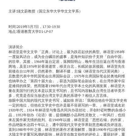
主讲∶须文蔚教授（国立东华大学华文文学系）
时间∶2019年3月7日，17:30-19:30
地点∶香港教育大学D1-LP-07
演讲简介
林语堂是华文文学「正典」讨论上，最为跌宕起伏的典型。林语堂1958年
一度旋风访台，成为全台瞩目的盛事，是海外知识份子支持「自由中国」
的壮举。其後，1966年返台定居，落脚阳明山，晚年生活往返台湾与香港
两地，及至1976年於香港逝世，移灵台北，长眠於故居後园。林语堂先生
前後在台11年间，仍然著作、翻译不辍，主编《林语堂当代汉英词典》，
且数度代表中华民国笔会出席国际会议，1975年出席国际笔会於奥地利维
也纳举办之「第四十届大会」，获选为国际笔会副会长，在台湾作家中应
是难得的殊荣。然而随著1990年代台湾文学本土化的风潮发展，林语堂大
量在美国刊行的文本是以英文书写的，且书写内容触及台湾生活者毕竟不
多，究竟是否应当放进台湾文学正典的系谱中？相信人言言殊。
放眼中国大陆的现代文学史书写，诚如徐 所说∶「我相信他在中国文学史有
一定的地位，但他在文学史中也许是最不容易写的一章。」林语堂成名於
1920年代，1924 年林语堂与鲁迅共同兴办语丝社，开创针砭时弊的杂感小
品，1932年创办《论语》後，提倡幽默小品和性灵散文，一时风行，也招
来左翼作家无情的批判。在1949年以後，林语堂是「思想右倾」的作家，
作品绝版长达四十年以上，遭中国现代文学史学界刻意忽略或负评连连。
直到1980年中叶之後，林语堂的著作才逐渐解禁，随著1990年代以後中国
大陆文学史重写风潮的影响，林语堂在散文创作的评价上，重获好评，重