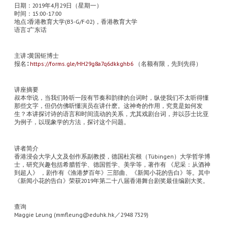
日期：2019年4月29日（星期一）
时间：15:00-17:00
地点∶香港教育大学(B3-G/F-02)，香港教育大学
语言∶广东话
主讲∶黄国钜博士
报名∶
https://forms.gle/HH29g8a7q6dkkghb6
（名额有限，先到先得）
讲座摘要
叔本华说，当我们聆听一段有节奏和韵律的台词时，纵使我们不太听得懂
那些文字，但仍仿佛听懂演员在讲什麽。这神奇的作用，究竟是如何发
生？本讲探讨诗的语言和时间流动的关系，尤其戏剧台词，并以莎士比亚
为例子，以现象学的方法，探讨这个问题。
讲者简介
香港浸会大学人文及创作系副教授，德国杜宾根（Tübingen）大学哲学博
士，研究兴趣包括希腊哲学、德国哲学、美学等，著作有 《尼采：从酒神
到超人》 ，剧作有《渔港梦百年》三部曲、《新闻小花的告白》等。其中
《新闻小花的告白》荣获2019年第二十八届香港舞台剧奖最佳编剧大奖。
查询
Maggie Leung (mmfleung@eduhk.hk／2948 7329)