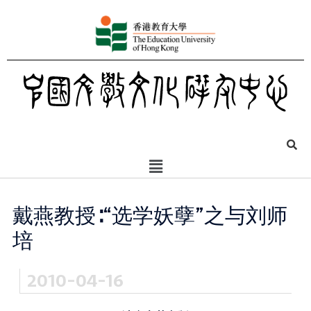
戴燕教授∶“选学妖孽”之与刘师
培
2010-04-16