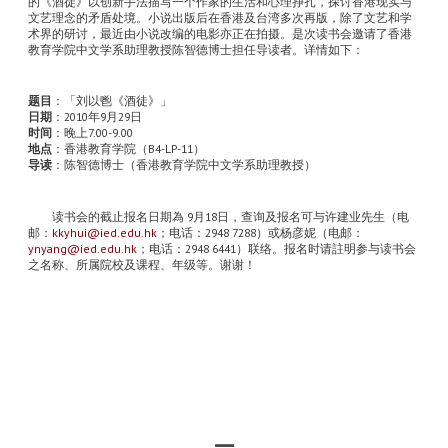
的《酒徒》以创新手法描写一个作家的生活和心理挣扎，探讨香港现实与
文艺理念的矛盾处境。小说出版后在香港及台湾多次再版，除了文艺和学
术界的研讨，最近由小说改编的电影亦正在拍摄。是次读书会邀请了香港
教育学院中文学系助理教授陈智德博士担任导读者。详情如下：
题目
：「刘以鬯《酒徒》」
日期
：
2010
年
9
月
29
日
时间
：晚上
7.00-9.00
地点
：香港教育学院（
B4-LP-11
）
导读
：陈智德博士（香港教育学院中文学系助理教授）
读书会的截止报名日期為
9
月
18
日，查询及报名可与许建业先生（电
邮：
kkyhui@ied.edu.hk
；电话：
2948 7288
）或杨彦妮（电邮：
ynyang@ied.edu.hk
；电话：
2948 6441
）联络。报名时请註明参与读书会
之名称、所属院校及课程、年级等。谢谢！