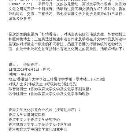
Culture Salon），举行每月一次的沙龙活动，冀以文学为出发点，为香港
文化之研究开辟一个新视野。活动透过提问和交谈的方式引发讨论，旨在
鼓励对话、交流，互相学习。第七次香港文学文化沙龙将於6月1日举行，
诚邀各位参与。
是次沙龙的主题为「抒情香港」，对谈嘉宾包括刘伟成先生、陈智德博士
和区仲桃博士；三位将透过析述中港台作家及学者在其文学作品及评论中
呈现的对抒情这个概念的不同看法，凸显了香港的抒情传统论述独特的一
面，由此带出此概念如何折射出香港文化历史的复杂性。活动详情如下∶
題目：「抒情香港」
日期∶2019年6月1日（周六）
时间∶下午2:30
地点∶香港城市大学李达三叶耀珍学术楼（学术楼二）6218室
对谈人士∶刘伟成先生（呼吸诗社创社成员）
陈智德博士（香港教育大学文学及文化学系副教授）
区仲桃博士（香港教育大学文学及文化学系助理教
香港文学文化沙龙合办机构（按笔划排序）∶
香港大学香港研究课程
香港中文大学香港文学研究中心
香港城市大学专上学院语文及传意学部
香港教育大学中国文学文化研究中心