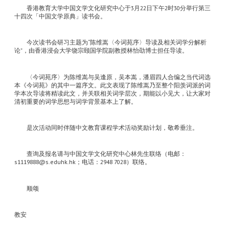
香港教育大学中国文学文化研究中心于3月22日下午2时30分举行第三
十四次「中国文学原典」读书会。
今次读书会研习主题为“陈维嵩〈今词苑序〉导读及相关词学分解析
论”，由香港浸会大学饶宗颐国学院副教授林怡劭博士担任导读。
〈今词苑序〉为陈维嵩与吴逢原，吴本嵩，潘眉四人合编之当代词选
本《今词苑》的其中一篇序文。此文表现了陈维嵩乃至整个阳羡词派的词
学本次导读将精读此文，并关联相关词学层次，期能以小见大，让大家对
清初重要的词学思想与词学背景基本上了解。
是次活动同时伴随中文教育课程学术活动奖励计划，敬希垂注。
查询及报名请与中国文学文化研究中心林先生联络（电邮：
s1119888@s.eduhk.hk；电话：2948 7028）联络。
顺颂
教安