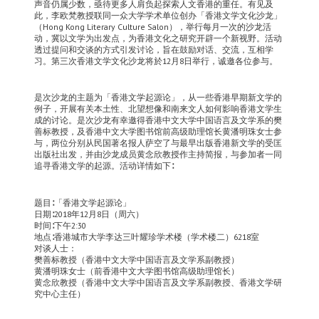
声音仍属少数，亟待更多人肩负起探索人文香港的重任。有见及
此，李欧梵教授联同一众大学学术单位创办「香港文学文化沙龙」
（Hong Kong Literary Culture Salon），举行每月一次的沙龙活
动，冀以文学为出发点，为香港文化之研究开辟一个新视野。活动
透过提问和交谈的方式引发讨论，旨在鼓励对话、交流，互相学
习。第三次香港文学文化沙龙将於12月8日举行，诚邀各位参与。
是次沙龙的主题为「香港文学起源论」，从一些香港早期新文学的
例子，开展有关本土性、北望想像和南来文人如何影响香港文学生
成的讨论。是次沙龙有幸邀得香港中文大学中国语言及文学系的樊
善标教授，及香港中文大学图书馆前高级助理馆长黄潘明珠女士参
与，两位分别从民国著名报人萨空了与最早出版香港新文学的受匡
出版社出发，并由沙龙成员黄念欣教授作主持简报，与参加者一同
追寻香港文学的起源。活动详情如下∶
题目∶「香港文学起源论」
日期∶2018年12月8日（周六）
时间∶下午2:30
地点∶香港城市大学李达三叶耀珍学术楼（学术楼二）6218室
对谈人士：
樊善标教授（香港中文大学中国语言及文学系副教授）
黄潘明珠女士（前香港中文大学图书馆高级助理馆长）
黄念欣教授（香港中文大学中国语言及文学系副教授、香港文学研
究中心主任）