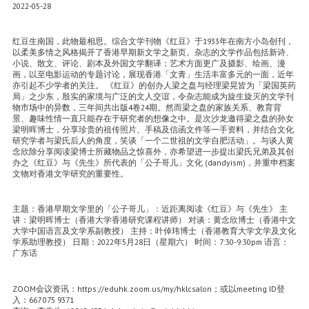
2022-05-28
红豆生南国，此物最相思。综合文学刊物《红豆》于1933年在南方小岛创刊，
以柔美多情之风格揭开了香港早期新文学之新页。杂志的文学作品包括新诗、
小说、散文、评论、剧本及外国文学翻译；艺术方面更广及摄影、绘画、漫
画，以至电影运动的专题讨论，展现香港「文青」生活丰富多元的一面，近年
亦引起不少学者的关注。 《红豆》的创办人梁之盘与经理梁晃皆为「梁国英药
局」之少东，殷实的家境与广泛的文人交谊，令杂志能成为旋生旋灭的文学刊
物市场中的异数，三年间共出版4卷24期。然而梁之盘的家族关系、教育背
景、趣味性情一直只能存在于研究者的想像之中。是次沙龙邀得梁之盘的孙女
梁明晖博士，分享珍贵的祖传照片、手稿及信函文件等一手资料，并结合文化
研究学者与梁氏后人的角度，笑谈「一个二世祖的文学自肥活动」。与谈人黄
念欣除分享阅读梁博士所藏物品之惊喜外，亦希望进一步提出梁氏兄弟及其创
办之《红豆》与《先生》所代表的「公子哥儿」文化 (dandyism)，并重申档案
文物对香港文学研究的重要性。
主题：香港早期文学里的「公子哥儿」：近距离阅读《红豆》与《先生》 主
讲：梁明晖博士（香港大学香港研究课程讲师） 对谈：黄念欣博士（香港中文
大学中国语言及文学系副教授） 主持：叶倬玮博士（香港教育大学文学及文化
学系助理教授） 日期：2022年5月28日（星期六） 时间：7:30-9:30pm 语言：
广东话
ZOOM会议资讯：https://eduhk.zoom.us/my/hklcsalon；或以meeting ID登
入：667 075 9371