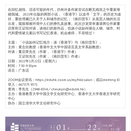
在回忆崩毁、话语可疑的年代，仍有许多作家尝试在断瓦残垣之中重新堆
砌我城。 2021年出版的两部小说，《香港字》以追寻「文字」的历史为途
径，重拾埋藏已久关于人和城市的记忆；《南归货车》从底层人物的生活
出发，窥探艰难环境中人们的挣扎及故事。此次沙龙荣幸邀请两位作家董
启章和王证恒对谈，谈他们的新作品，也谈小说如何揉合人物、城市、时
代和爱情诸元素以书写记忆香港。机会难得，不容错过！
主题：「小说如何记忆地方：谈《香港字》与《南归货车》」
主持：黄念欣教授（香港中文大学中国语言及文学系副教授）
对谈：董启章先生（作家，《香港字》作者）
王证恒先生（作家，《南归货车》作者）
日期：2022年1月22日（星期六）
时间：7:30-9:30pm
语言：广东话
ZOOM会议资讯：https://eduhk.zoom.us/my/hklcsalon；或以meeting ID
登入：667 075 9371
查询：李先生（2948-6554／cheukyin@eduhk.hk）
主办：香港教育大学中国文学文化研究中心、香港中文大学香港文学研究
中心
协办：国立清华大学文论研究中心