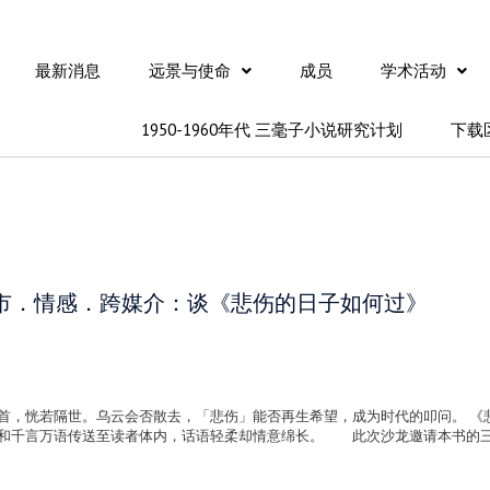
最新消息
远景与使命
成员
学术活动
1950-1960年代 三毫子小说研究计划
下载
市．情感．跨媒介：谈《悲伤的日子如何过》
首，恍若隔世。乌云会否散去，「悲伤」能否再生希望，成为时代的叩问。 《
光和千言万语传送至读者体内，话语轻柔却情意绵长。 此次沙龙邀请本书的