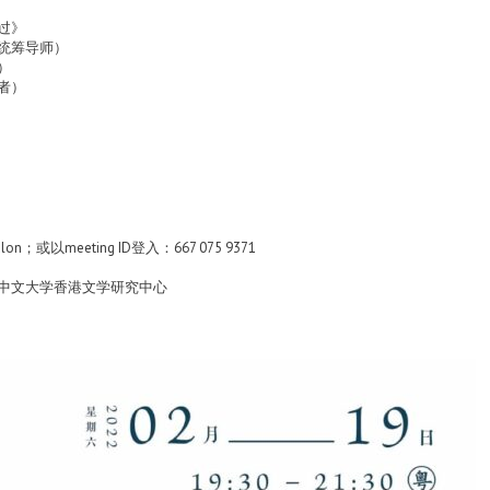
过》
统筹导师）
）
者）
alon；或以meeting ID登入：667 075 9371
）
港中文大学香港文学研究中心