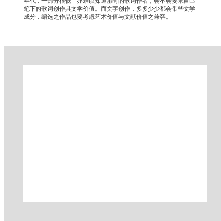
年代，一部分很低，亦难以知道那时的歌词作者，会不会要求自己
笔下的歌词创作具文学价值。而文字创作，多多少少都会带些文学
成分，编选之作品也要考虑艺术价值与文献价值之兼容。