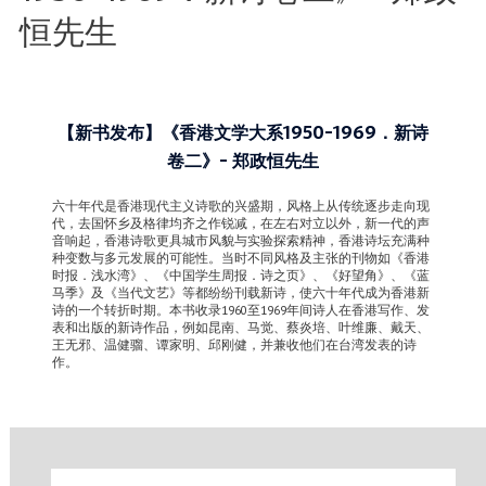
恒先生
【新书发布】《香港文学大系1950-1969．新诗
卷二》- 郑政恒先生
六十年代是香港现代主义诗歌的兴盛期，风格上从传统逐步走向现
代，去国怀乡及格律均齐之作锐减，在左右对立以外，新一代的声
音响起，香港诗歌更具城市风貌与实验探索精神，香港诗坛充满种
种变数与多元发展的可能性。当时不同风格及主张的刊物如《香港
时报．浅水湾》、《中国学生周报．诗之页》、《好望角》、《蓝
马季》及《当代文艺》等都纷纷刊载新诗，使六十年代成为香港新
诗的一个转折时期。本书收录1960至1969年间诗人在香港写作、发
表和出版的新诗作品，例如昆南、马觉、蔡炎培、叶维廉、戴天、
王无邪、温健骝、谭家明、邱刚健，并兼收他们在台湾发表的诗
作。