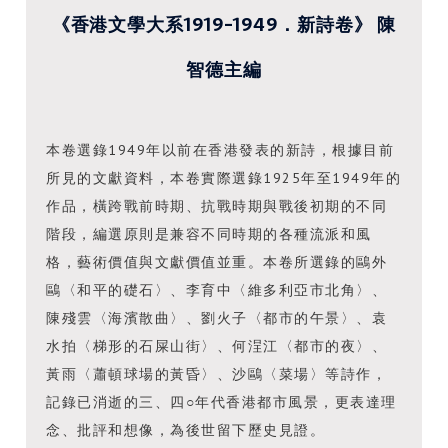
《香港文學大系1919-1949．新詩卷》 陳
智德主編
本卷選錄1949年以前在香港發表的新詩，根據目前
所見的文獻資料，本卷實際選錄1925年至1949年的
作品，橫跨戰前時期、抗戰時期與戰後初期的不同
階段，編選原則是兼容不同時期的各種流派和風
格，藝術價值與文獻價值並重。本卷所選錄的鷗外
鷗〈和平的礎石〉、李育中〈維多利亞市北角〉、
陳殘雲〈海濱散曲〉、劉火子〈都市的午景〉、袁
水拍〈梯形的石屎山街〉、何浧江〈都市的夜〉、
黃雨〈蕭頓球場的黃昏〉、沙鷗〈菜場〉等詩作，
記錄已消逝的三、四○年代香港都市風景，更表達理
念、批評和想像，為後世留下歷史見證。