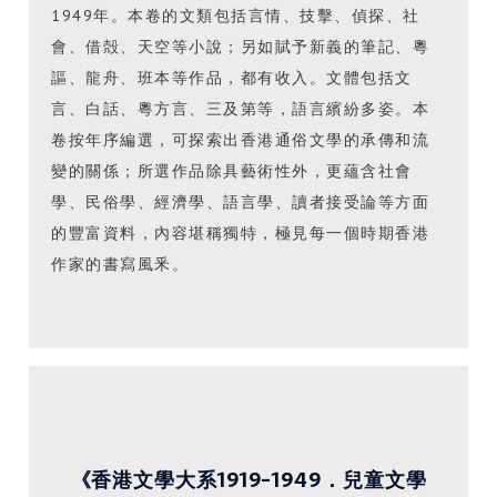
1949年。本卷的文類包括言情、技擊、偵探、社
會、借殻、天空等小說；另如賦予新義的筆記、粵
謳、龍舟、班本等作品，都有收入。文體包括文
言、白話、粵方言、三及第等，語言繽紛多姿。本
卷按年序編選，可探索出香港通俗文學的承傳和流
變的關係；所選作品除具藝術性外，更蘊含社會
學、民俗學、經濟學、語言學、讀者接受論等方面
的豐富資料，內容堪稱獨特，極見每一個時期香港
作家的書寫風釆。
《香港文學大系1919-1949．兒童文學