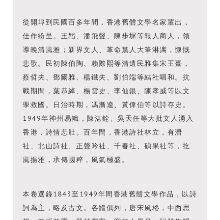
從開埠到民國百多年間，香港舊體文學名家輩出，
佳作紛呈。王韜、潘飛聲、陳步墀等報人商人，領
導晚清風雅；新界文人、革命黨人大筆淋漓，慷慨
悲歌。民初陳伯陶、賴際熙等清遺民雅集宋王臺，
蔡哲夫、鄧爾雅、楊鐵夫、劉伯端等結社唱和。抗
戰期間，葉恭綽、楊雲史、李仙銀、陳孝威等以文
學救國。日治時期，馮漸逵、黃偉伯等以詩存史。
1949年神州易幟，陳湛銓、吳天任等大批文人湧入
香港，詩情悲壯。百年間，香港詩社林立，有潛
社、北山詩社、正聲吟社、千春社、碩果社等，扢
風揚雅，承傳國粹，風氣極盛。
本卷選錄1843至1949年間香港舊體文學作品，以詩
詞為主，略及古文。各體俱列，唐宋風格，中西思