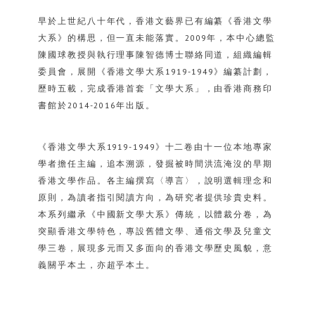
早於上世紀八十年代，香港文藝界已有編纂《香港文學
大系》的構思，但一直未能落實。2009年，本中心總監
陳國球教授與執行理事陳智德博士聯絡同道，組織編輯
委員會，展開《香港文學大系1919-1949》編纂計劃，
歷時五載，完成香港首套「文學大系」，由香港商務印
書館於2014-2016年出版。
《香港文學大系1919-1949》十二卷由十一位本地專家
學者擔任主編，追本溯源，發掘被時間洪流淹沒的早期
香港文學作品。各主編撰寫〈導言〉，說明選輯理念和
原則，為讀者指引閱讀方向，為研究者提供珍貴史料。
本系列繼承《中國新文學大系》傳統，以體裁分卷，為
突顯香港文學特色，專設舊體文學、通俗文學及兒童文
學三卷，展現多元而又多面向的香港文學歷史風貌，意
義關乎本土，亦超乎本土。