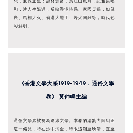
想，兼採並重；題材豐富，寫江山風月，記雅集唱
和，述人生際遇，反映香港時局、家國災禍，如鼠
疫、馬棚大火、省港大罷工、烽火國難等，時代色
彩鮮明。
《香港文學大系1919-1949．通俗文學
卷》 黃仲鳴主編
通俗文學素被視為邊緣文學。本卷的編纂力圖糾正
這一偏見，特在沙中淘金，時限追溯至晚清，直至