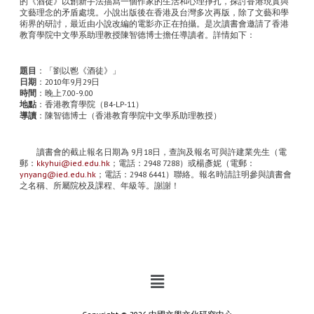
的《酒徒》以創新手法描寫一個作家的生活和心理掙扎，探討香港現實與
文藝理念的矛盾處境。小說出版後在香港及台灣多次再版，除了文藝和學
術界的研討，最近由小說改編的電影亦正在拍攝。是次讀書會邀請了香港
教育學院中文學系助理教授陳智德博士擔任導讀者。詳情如下：
題目
：「劉以鬯《酒徒》」
日期
：
2010
年
9
月
29
日
時間
：晚上
7.00-9.00
地點
：香港教育學院（
B4-LP-11
）
導讀
：陳智德博士（香港教育學院中文學系助理教授）
讀書會的截止報名日期為
9
月
18
日，查詢及報名可與許建業先生（電
郵：
kkyhui@ied.edu.hk
；電話：
2948 7288
）或楊彥妮（電郵：
ynyang@ied.edu.hk
；電話：
2948 6441
）聯絡。報名時請註明參與讀書會
之名稱、所屬院校及課程、年級等。謝謝！