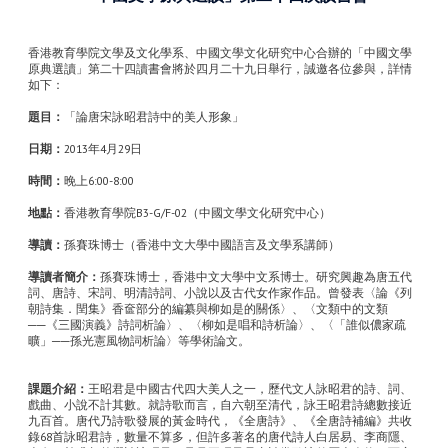
香港教育學院文學及文化學系、中國文學文化研究中心合辦的「中國文學
原典選讀」第二十四讀書會將於四月二十九日舉行，誠邀各位參與，詳情
如下：
題目：
「論唐宋詠昭君詩中的美人形象」
日期：
2013年4月29日
時間：
晚上6:00-8:00
地點：
香港教育學院B3-G/F-02（中國文學文化研究中心）
導讀：
孫賽珠博士（香港中文大學中國語言及文學系講師）
導讀者簡介：
孫賽珠博士，香港中文大學中文系博士。研究興趣為唐五代
詞、唐詩、宋詞、明清詩詞、小說以及古代女作家作品。曾發表〈論《列
朝詩集．閏集》香奩部分的編纂與柳如是的關係〉、〈文類中的文類
──《三國演義》詩詞析論〉、〈柳如是唱和詩析論〉、〈「誰似儂家疏
曠」──孫光憲風物詞析論〉等學術論文。
課題介紹：
王昭君是中國古代四大美人之一，歷代文人詠昭君的詩、詞、
戲曲、小說不計其數。就詩歌而言，自六朝至清代，詠王昭君詩總數接近
九百首。唐代乃詩歌發展的黃金時代，《全唐詩》、《全唐詩補編》共收
錄68首詠昭君詩，數量不算多，但許多著名的唐代詩人白居易、李商隱、