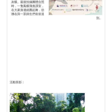
灰蝶。最後拍攝團體合照
時，一隻鳳蝶飛進課室，
在大家身邊繞圈起舞，彷
彿在與一眾師生們依依道
別。
活動剪影：