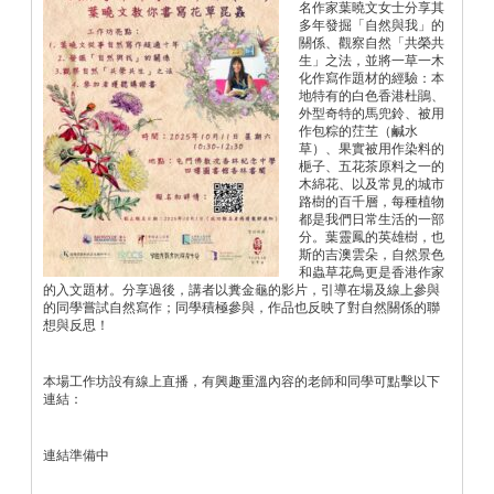
名作家葉曉文女士分享其
多年發掘「自然與我」的
關係、觀察自然「共榮共
生」之法，並將一草一木
化作寫作題材的經驗：本
地特有的白色香港杜鵑、
外型奇特的馬兜鈴、被用
作包粽的茳芏（鹹水
草）、果實被用作染料的
梔子、五花茶原料之一的
木綿花、以及常見的城市
路樹的百千層，每種植物
都是我們日常生活的一部
分。葉靈鳳的英雄樹，也
斯的吉澳雲朵，自然景色
和蟲草花鳥更是香港作家
的入文題材。分享過後，講者以糞金龜的影片，引導在場及線上參與
的同學嘗試自然寫作；同學積極參與，作品也反映了對自然關係的聯
想與反思！
本場工作坊設有線上直播，有興趣重溫內容的老師和同學可點擊以下
連結：
連結準備中