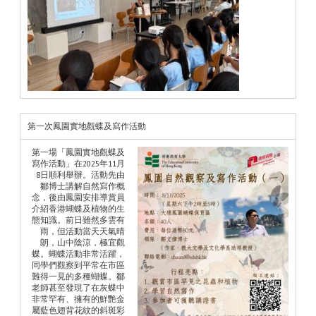
第一次鳳園實​地​觀蝶​及​寫作​活​動
第一場「鳳園實地觀蝶及
寫作活動」在2025年11月
8日順利舉辦。活動先由
鄒博士講解自然寫作概
念，後由鳳園安排導賞員
介紹香港蝴蝶及植物的生
態知識。前日雖然多雲有
雨，但活動當天天氣晴
朗，山中陰涼，極宜觀
蝶。蝴蝶活動非常活躍，
同學們觀察到平常在市區
難得一見的多種蝴蝶。鄒
老師甚至發現了在灰蝶中
非常罕有、擁有的鮮艷金
屬藍色翅背花紋的斜斑彩