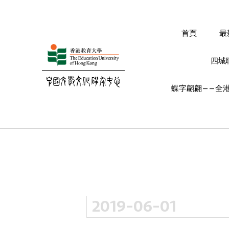
首頁
最
四城
蝶字翩翩——全港
2019-06-01