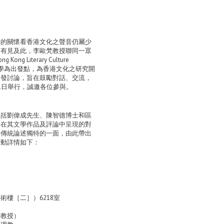
科的關懷看香港文化之聲音仍屬少
。有見及此，李歐梵教授聯同一眾
Literary Culture
文學為出發點，為香港文化之研究開
引發討論，旨在鼓勵對話、交流，
1日舉行，誠邀各位參與。
包括劉偉成先生、陳智德博士和區
者在其文學作品及評論中呈現的對
情傳統論述獨特的一面，由此帶出
活動詳情如下：
樓［二］）6218室
）
副教授）