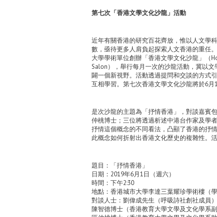
第七次「香港文學文化沙龍」活動
近年有關香港的研究百花齊放，惟以人文學
數，亟待更多人肩負起探索人文香港的重任
大學學術單位創辦「香港文學文化沙龍」（Hong Kong 
Salon），舉行每月一次的沙龍活動，冀以
闢一個新視野。活動透過提問和交談的方式
互相學習。第七次香港文學文化沙龍將於6月
是次沙龍的主題為「抒情香港」，對談嘉賓
仲桃博士；三位將透過析述中港台作家及學
抒情這個概念的不同看法，凸顯了香港的抒
此概念如何折射出香港文化歷史的複雜性。
題目：「抒情香港」
日期：2019年6月1日（週六）
時間：下午2:30
地點：香港城市大學李達三葉耀珍學術樓（學術
對談人士：劉偉成先生（呼吸詩社創社成員
陳智德博士（香港教育大學文學及文化學系