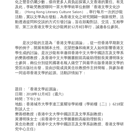
化之聲音仍屬少數，亟待更多人肩負起探索人文香港的重任。有見
及此，李歐梵教授聯同一眾大學學術單位創辦「香港文學文化沙
龍」（Hong Kong Literary Culture Salon），舉行每月一次的沙龍
活動，冀以文學為出發點，為香港文化之研究開闢一個新視野。活
動透過提問和交談的方式引發討論，旨在鼓勵對話、交流，互相學
習。第三次香港文學文化沙龍將於12月8日舉行，誠邀各位參與。
是次沙龍的主題為「香港文學起源論」，從一些香港早期新文
學的例子，開展有關本土性、北望想像和南來文人如何影響香港文
學生成的討論。是次沙龍有幸邀得香港中文大學中國語言及文學系
的樊善標教授，及香港中文大學圖書館前高級助理館長黃潘明珠女
士參與，兩位分別從民國著名報人薩空了與最早出版香港新文學的
受匡出版社出發，並由沙龍成員黃念欣教授作主持簡報，與參加者
一同追尋香港文學的起源。活動詳情如下：
題目：「香港文學起源論」
日期：2018年12月8日（週六）
時間：下午2:30
地點：香港城市大學李達三葉耀珍學術樓（學術樓［二］）6218室
對談人士：
樊善標教授（香港中文大學中國語言及文學系副教授）
黃潘明珠女士（前香港中文大學圖書館高級助理館長）
黃念欣教授（香港中文大學中國語言及文學系副教授、香港文學研
究中心主任）