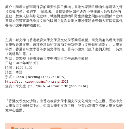
簡介：隨着自然環境保育的重要性與日俱增，香港作家關注動物生存境遇的聲
音益發增多。張婉雯、 韓麗珠、 黃怡等作家如何通過小說描繪人類與動物的
互動，想像人類與馴化動物，城際野生動物和野生動物之間的嶄新關係？動物
書寫如何豐富當代香港文學的版圖？是次香港文學沙龍將會帶領大家探究當代
香港小說中的動物書寫。
主講：鄒文律（香港教育大學文學及文化學系助理教授。研究興趣為現代中國
文學與香港文學。曾獲香港藝術發展局文學新秀獎（文學藝術組別）、大學文
學獎，香港青年文學獎等多個文學獎項。著有小說集《籠子裏的天鵝》，詩集
《刺繡鳥》等。）
對談：曾繁裕（香港浸會大學中國語言文學系助理教授）
日期：2023年8月19日
時間：19:00-21:00
語言：粵語
形式：Zoom（meeting ID 363 236 8169）
https://eduhk.zoom.us/my/hklcsalon2022
查詢：李先生（tel: 2948 6554 email: rccllc@eduhk.hk）
「香港文學文化沙龍」由香港教育大學中國文學文化研究中心主辦、香港中文
大學香港文學研究中心、嶺南大學中文系主辦，並有台灣國立清華大學文論研
究中心協辦。