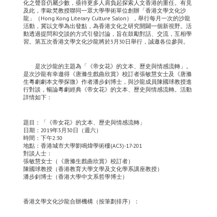
化之聲音仍屬少數，亟待更多人肩負起探索人文香港的重任。有見
及此，李歐梵教授聯同一眾大學學術單位創辦「香港文學文化沙
龍」（Hong Kong Literary Culture Salon），舉行每月一次的沙龍
活動，冀以文學為出發點，為香港文化之研究開闢一個新視野。活
動透過提問和交談的方式引發討論，旨在鼓勵對話、交流，互相學
習。第五次香港文學文化沙龍將於3月30日舉行，誠邀各位參與。
是次沙龍的主題為「《帝女花》的文本、歷史與情感流轉」。
是次沙龍有幸邀得《唐滌生戲曲欣賞》校訂者張敏慧女士及《唐滌
生粵劇劇本文學探微》作者潘步釗博士，與沙龍成員陳國球教授進
行對談，暢論粵劇經典《帝女花》的文本、歷史與情感流轉。活動
詳情如下：
題目：「《帝女花》的文本、歷史與情感流轉」
日期：2019年3月30日（週六）
時間：下午2:30
地點：香港城市大學劉鳴煒學術樓(AC3)-17-201
對談人士：
張敏慧女士（《唐滌生戲曲欣賞》校訂者）
陳國球教授（香港教育大學文學及文化學系講座教授）
潘步釗博士（香港大學中文系哲學博士）
香港文學文化沙龍合辦機構（按筆劃排序）：