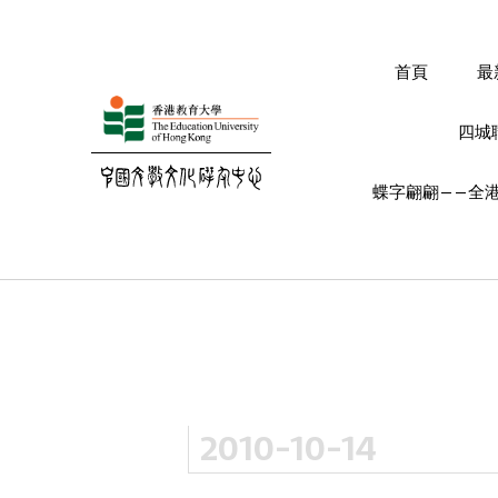
首頁
最
四城
蝶字翩翩——全港
2010-10-14