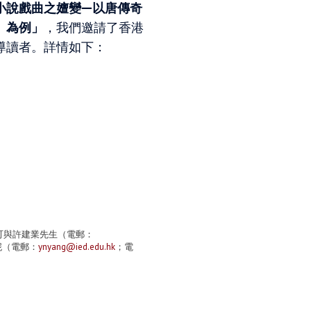
小說戲曲之嬗變
—以唐傳奇
》為例」
，我們邀請了香港
導讀者。詳情如下：
名可與許建業先生（電郵：
彥妮（電郵：
ynyang@ied.edu.hk
；電