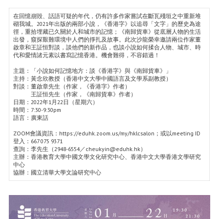
在回憶崩毀、話語可疑的年代，仍有許多作家嘗試在斷瓦殘垣之中重新堆
砌我城。2021年出版的兩部小說，《香港字》以追尋「文字」的歷史為途
徑，重拾埋藏已久關於人和城市的記憶；《南歸貨車》從底層人物的生活
出發，窺探艱難環境中人們的掙扎及故事。此次沙龍榮幸邀請兩位作家董
啟章和王証恒對談，談他們的新作品，也談小說如何揉合人物、城市、時
代和愛情諸元素以書寫記憶香港。機會難得，不容錯過！
主題：「小說如何記憶地方：談《香港字》與《南歸貨車》」
主持：黃念欣教授（香港中文大學中國語言及文學系副教授）
對談：董啟章先生（作家，《香港字》作者）
王証恒先生（作家，《南歸貨車》作者）
日期：2022年1月22日（星期六）
時間：7:30-9:30pm
語言：廣東話
ZOOM會議資訊：https://eduhk.zoom.us/my/hklcsalon；或以meeting ID
登入：667 075 9371
查詢：李先生（2948-6554／cheukyin@eduhk.hk）
主辦：香港教育大學中國文學文化研究中心、香港中文大學香港文學研究
中心
協辦：國立清華大學文論研究中心