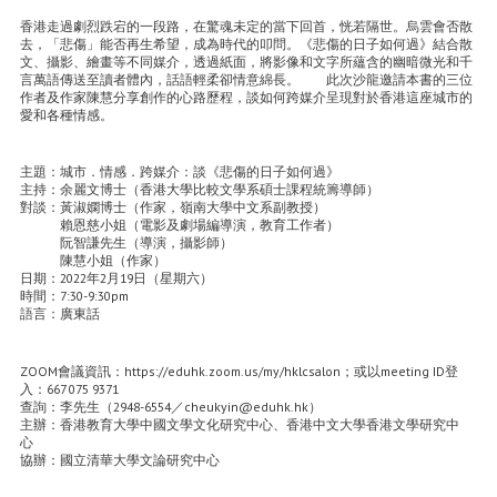
香港走過劇烈跌宕的一段路，在驚魂未定的當下回首，恍若隔世。烏雲會否散
去，「悲傷」能否再生希望，成為時代的叩問。《悲傷的日子如何過》結合散
文、攝影、繪畫等不同媒介，透過紙面，將影像和文字所蘊含的幽暗微光和千
言萬語傳送至讀者體內，話語輕柔卻情意綿長。 此次沙龍邀請本書的三位
作者及作家陳慧分享創作的心路歷程，談如何跨媒介呈現對於香港這座城市的
愛和各種情感。
主題：城市．情感．跨媒介：談《悲傷的日子如何過》
主持：余麗文博士（香港大學比較文學系碩士課程統籌導師）
對談：黃淑嫻博士（作家，嶺南大學中文系副教授）
賴恩慈小姐（電影及劇場編導演，教育工作者）
阮智謙先生（導演，攝影師）
陳慧小姐（作家）
日期：2022年2月19日（星期六）
時間：7:30-9:30pm
語言：廣東話
ZOOM會議資訊：https://eduhk.zoom.us/my/hklcsalon；或以meeting ID登
入：667 075 9371
查詢：李先生（2948-6554／cheukyin@eduhk.hk）
主辦：香港教育大學中國文學文化研究中心、香港中文大學香港文學研究中
心
協辦：國立清華大學文論研究中心