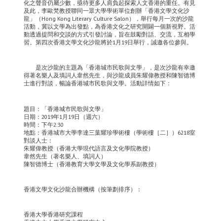
化之聲音仍屬少數，亟待更多人肩負起探索人文香港的重任。有見
及此，李歐梵教授聯同一眾大學學術單位創辦「香港文學文化沙
龍」（Hong Kong Literary Culture Salon），舉行每月一次的沙龍
活動，冀以文學為出發點，為香港文化之研究開闢一個新視野。活
動透過提問和交談的方式引發討論，旨在鼓勵對話、交流，互相學
習。第四次香港文學文化沙龍將於1月19日舉行，誠邀各位參與。
是次沙龍的主題為「香港城市民歌與文學」，是次沙龍有幸邀
得著名樂人及填詞人韋然先生，與沙龍成員朱耀偉教授和陳智德博
士進行對談，暢論香港城市民歌與文學。活動詳情如下：
題目：「香港城市民歌與文學」
日期：2019年1月19日（週六）
時間：下午2:30
地點：香港城市大學李達三葉耀珍學術樓（學術樓［二］）6218室
對談人士：
朱耀偉教授（香港大學現代語言及文化學院教授）
韋然先生（著名樂人、填詞人）
陳智德博士（香港教育大學文學及文化學系副教授）
香港文學文化沙龍合辦機構（按筆劃排序）：
香港大學香港研究課程