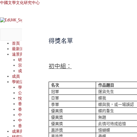
中國文學文化研究中心
得獎名單
首頁
最新消息
遠景與使命
研究範圍
宗旨與目標
初中組：
成立背景
成員
學術活動
名次
作品題目
學術會議
冠軍
運貨先生
公開講座
悅|讀系列
亞軍
蝶我
香港文學文化沙龍
季軍
蝶與我，或一場誤認
香港文學讀書會
優異獎
蝶的重生
中國文學原典選讀
優異獎
無題
中國文學文化學系研究生分享會
優異獎
此情可待成追憶
香港流行文學文化研討會
嘉許獎
憶蝴蝶
成果與出版
嘉許獎
蟲蝶
研究項目