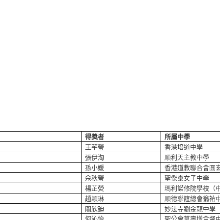
得獎者
所屬中學
王芊瑩
香港培道中學
張伊淘
順利天主教中學
孫小媛
香港道教聯合會圓
佘秋瑩
聖傑靈女子中學
楊芷熒
瑪利諾修院學校（
趙穎琳
順德聯誼總會翁祐
關欣廸
妙法寺劉金龍中學
何沁怡
聖公會莫壽增會督