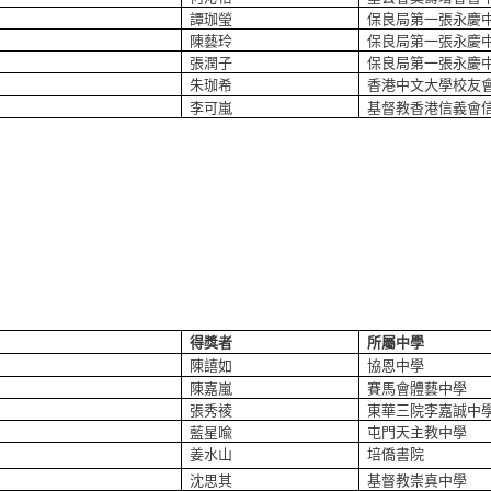
譚珈瑩
保良局第一張永慶
陳藝玲
保良局第一張永慶
張潤子
保良局第一張永慶
朱珈希
香港中文大學校友
李可嵐
基督教香港信義會
得獎者
所屬中學
陳譆如
協恩中學
陳嘉嵐
賽馬會體藝中學
張秀祾
東華三院李嘉誠中
藍星喩
屯門天主教中學
姜水山
培僑書院
沈思其
基督教崇真中學