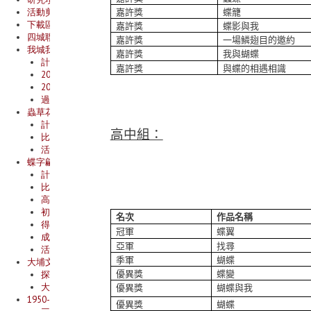
活動剪影
嘉許獎
蝶籠
下載區
嘉許獎
蝶影與我
四城聯校學術會議：都市空間、生態與文學
嘉許獎
一場鱗翅目的邀約
我城我書2025/26
嘉許獎
我與蝴蝶
計劃簡介
嘉許獎
與蝶的相遇相識
2025/26年度選書
2025-26年活動
過往活動
蟲草花語——全港中學生自然寫作比賽2025/26
計劃簡介
高中組：
比賽詳情
活動回顧
蝶字翩翩——全港中學生自然寫作比賽2024/25
計劃簡介
比賽詳情
高中組得獎作品結集
初中組得獎作品結集
名次
作品名稱
得獎名單
冠軍
蝶翼
成果展示
亞軍
找尋
活動回顧
季軍
蝴蝶
大埔文縱──新界東文學推廣計劃
優異獎
蝶變
探索文學大埔
大埔文縱虛擬展覽
優異獎
蝴蝶與我
1950-1960年代 三毫子小說研究計劃
優異獎
蝴蝶