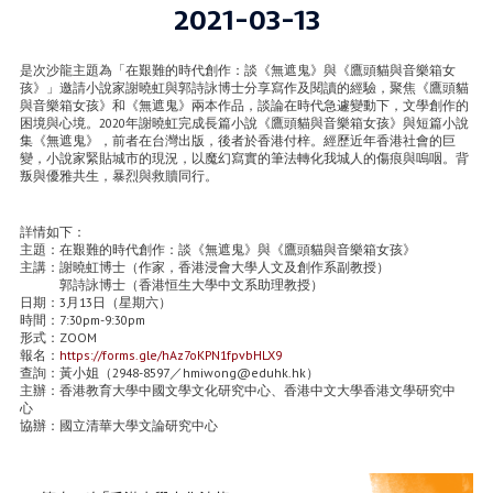
2021-03-13
是次沙龍主題為「在艱難的時代創作：談《無遮鬼》與《鷹頭貓與音樂箱女
孩》」邀請小說家謝曉虹與郭詩詠博士分享寫作及閱讀的經驗，聚焦《鷹頭貓
與音樂箱女孩》和《無遮鬼》兩本作品，談論在時代急遽變動下，文學創作的
困境與心境。2020年謝曉虹完成長篇小說《鷹頭貓與音樂箱女孩》與短篇小說
集《無遮鬼》，前者在台灣出版，後者於香港付梓。經歷近年香港社會的巨
變，小說家緊貼城市的現況，以魔幻寫實的筆法轉化我城人的傷痕與嗚咽。背
叛與優雅共生，暴烈與救贖同行。
詳情如下：
主題：在艱難的時代創作：談《無遮鬼》與《鷹頭貓與音樂箱女孩》
主講：謝曉虹博士（作家，香港浸會大學人文及創作系副教授）
郭詩詠博士（香港恒生大學中文系助理教授）
日期：3月13日（星期六）
時間：7:30pm-9:30pm
形式：ZOOM
報名：
https://forms.gle/hAz7oKPN1fpvbHLX9
查詢：黃小姐（2948-8597／hmiwong@eduhk.hk）
主辦：香港教育大學中國文學文化研究中心、香港中文大學香港文學研究中
心
協辦：國立清華大學文論研究中心